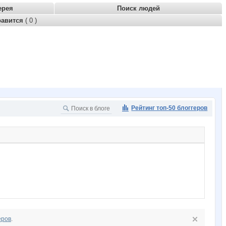
ерея
Поиск людей
равится
( 0 )
Рейтинг топ-50 блоггеров
еров
.