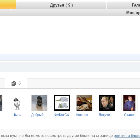
Друзья
( 9 )
Гал
Мне н
8
Цыпа
Добрый Пёс
ФАКотСФ
Компостеров
ЛетучийГолландец
Стасег
 пока пуст, но Вы можете посмотреть другие блоги на странице
рейтинга блог