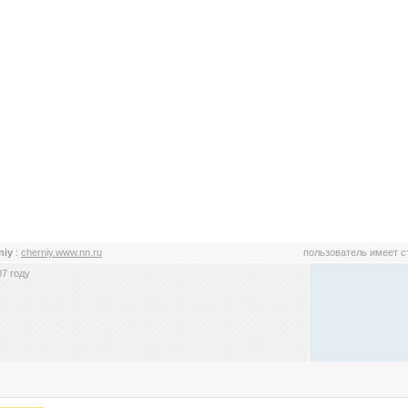
niy
:
cherniy.www.nn.ru
пользователь имеет 
7 году