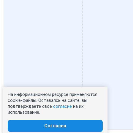
На информационном ресурсе применяются
Статистика портрета:
cookie-файлы. Оставаясь на сайте, вы
подтверждаете свое
согласие
на их
сейчас просматривают портрет - 0
использование.
зарегистрированные пользователи
посетившие портрет за 7 дней - 0
Согласен