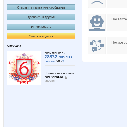
Отправить приватное сообщение
Добавить в друзья
Посетит
Игнорировать
Сделать подарок
Посмотре
Свободка
популярность:
28832 место
рейтинг
995
?
Привилегированный
пользователь
6
уровня