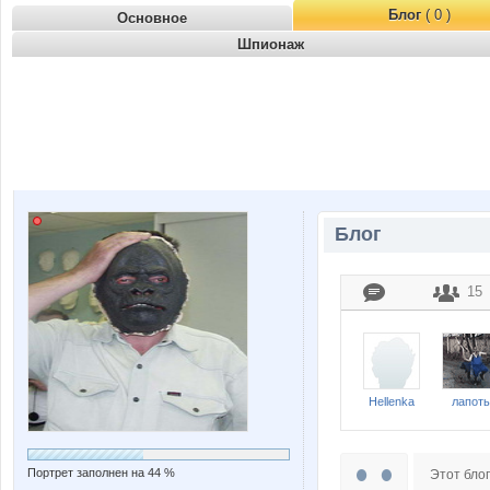
Блог
( 0 )
Основное
Шпионаж
Блог
15
Hellenka
лапоть
Портрет заполнен на 44 %
Этот блог